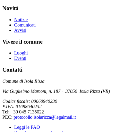
Novità
Notizie
Comunicati
Avvisi
Vivere il comune
Luoghi
Eventi
Contatti
Comune di Isola Rizza
Via Guglielmo Marconi, n. 187 - 37050 Isola Rizza (VR)
Codice fiscale: 00660940230
P.IVA: 01688640232
Tel: +39 045 7135022
PEC:
protocollo.isolarizza@legalmail.it
Leggi le FAQ