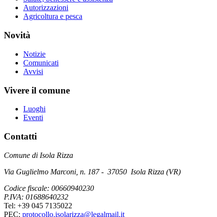
Autorizzazioni
Agricoltura e pesca
Novità
Notizie
Comunicati
Avvisi
Vivere il comune
Luoghi
Eventi
Contatti
Comune di Isola Rizza
Via Guglielmo Marconi, n. 187 - 37050 Isola Rizza (VR)
Codice fiscale: 00660940230
P.IVA: 01688640232
Tel: +39 045 7135022
PEC:
protocollo.isolarizza@legalmail.it